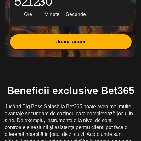
52
12
28
Ore
Minute
Secunde
Joacă acum
Beneficii exclusive Bet365
Jucând Big Bass Splash la Bet365 poate avea mai multe
avantaje secundare de cazinou care completează jocul în
sine. De exemplu, instrumentele la nivel de cont,
controalele sesiunii și asistența pentru clienți pot face o
diferență notabilă în jocul de zi cu zi. Acolo unde sunt