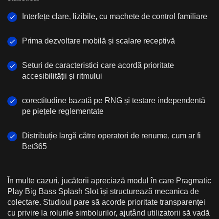
Interfețe clare, lizibile, cu machete de control familiare
Prima dezvoltare mobilă și scalare receptivă
Seturi de caracteristici care acordă prioritate
accesibilității și ritmului
corectitudine bazată pe RNG și testare independentă
pe piețele reglementate
Distribuție largă către operatori de renume, cum ar fi
Bet365
În multe cazuri, jucătorii apreciază modul în care Pragmatic
Play Big Bass Splash Slot își structurează mecanica de
colectare. Studioul pare să acorde prioritate transparenței
cu privire la rolurile simbolurilor, ajutând utilizatorii să vadă