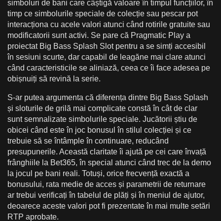
simboluri de bani care câștigă valoare în timpul funcțiilor, în
timp ce simbolurile speciale de colecție sau pescar pot
interacționa cu acele valori atunci când rotirile gratuite sau
modificatorii sunt activi. Se pare că Pragmatic Play a
proiectat Big Bass Splash Slot pentru a se simți accesibil
în sesiuni scurte, dar capabil de leagăne mai clare atunci
când caracteristicile se aliniază, ceea ce îi face adesea pe
obișnuiți să revină la serie.
S-ar putea argumenta că diferența dintre Big Bass Splash
și sloturile de grilă mai complicate constă în cât de clar
sunt semnalizate simbolurile speciale. Jucătorii știu de
obicei când este în joc bonusul în stilul colecției și ce
trebuie să se întâmple în continuare, reducând
presupunerile. Această claritate îi ajută pe cei care învață
frânghiile la Bet365, în special atunci când trec de la demo
la jocul pe bani reali. Totuși, orice frecvență exactă a
bonusului, rata medie de acces și parametrii de returnare
ar trebui verificați în tabelul de plăți și în meniul de ajutor,
deoarece aceste valori pot fi prezentate în mai multe setări
RTP aprobate.