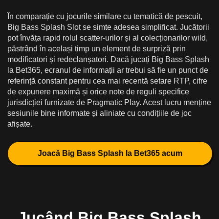
În comparație cu jocurile similare cu tematică de pescuit,
Big Bass Splash Slot se simte adesea simplificat. Jucătorii
pot învăța rapid rolul scatter-urilor și al colecționarilor wild,
păstrând în același timp un element de surpriză prin
modificatori și redeclanșatori. Dacă jucați Big Bass Splash
la Bet365, ecranul de informații ar trebui să fie un punct de
referință constant pentru cea mai recentă setare RTP, cifre
de expunere maximă și orice note de reguli specifice
jurisdicției furnizate de Pragmatic Play. Acest lucru menține
sesiunile bine informate și aliniate cu condițiile de joc
afișate.
Joacă Big Bass Splash la Bet365 acum
Jucând Big Bass Splash