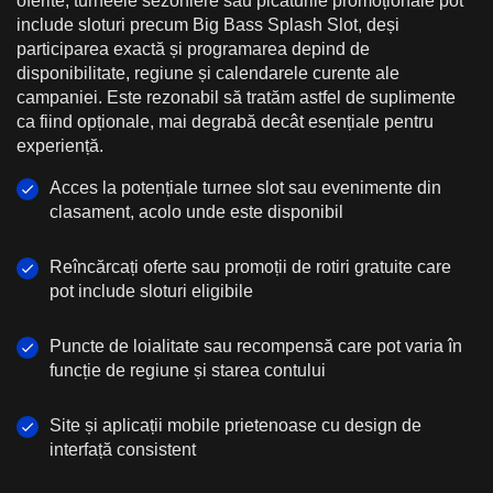
oferite, turneele sezoniere sau picăturile promoționale pot
include sloturi precum Big Bass Splash Slot, deși
participarea exactă și programarea depind de
disponibilitate, regiune și calendarele curente ale
campaniei. Este rezonabil să tratăm astfel de suplimente
ca fiind opționale, mai degrabă decât esențiale pentru
experiență.
Acces la potențiale turnee slot sau evenimente din
clasament, acolo unde este disponibil
Reîncărcați oferte sau promoții de rotiri gratuite care
pot include sloturi eligibile
Puncte de loialitate sau recompensă care pot varia în
funcție de regiune și starea contului
Site și aplicații mobile prietenoase cu design de
interfață consistent