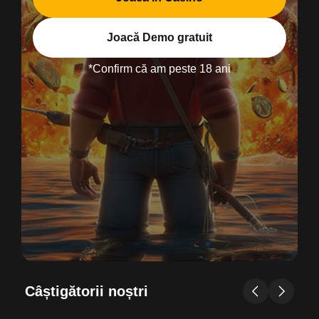
Joacă Demo gratuit
*Confirm că am peste 18 ani
Câștigătorii noștri