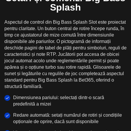
Splash
Aspectul de control din Big Bass Splash Slot este proiectat
pentru claritate. Un buton central de rotire începe runda, în
timp ce ajustatorul de mize comută între dimensiunile
disponibile ale pariurilor. O pictogramă de informații
deschide pagini de tabel de plăți pentru simboluri, reguli de
caracteristici și note RTP. Jucătorii pot accesa de obicei
jocul automat acolo unde reglementările permit și poate
apărea și o opțiune turbo sau rotire rapidă. Glisoarele de
sunet și legăturile cu regulile de joc completează aspectul
standard pentru Big Bass Splash la Bet365, oferind o
structură familiară.
Dimensiunea pariului: selectați dintr-o scară
predefinită a mizei
Redare automată: setați numărul de rotiri și condițiile
opționale de oprire, dacă sunt disponibile