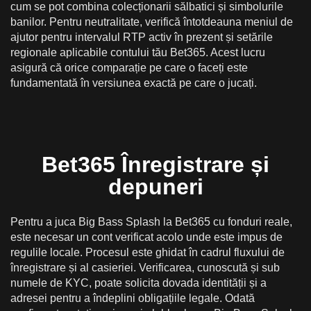
cum se pot combina colecționarii sălbatici și simbolurile
banilor. Pentru neutralitate, verifică întotdeauna meniul de
ajutor pentru intervalul RTP activ în prezent și setările
regionale aplicabile contului tău Bet365. Acest lucru
asigură că orice comparație pe care o faceți este
fundamentată în versiunea exactă pe care o jucați.
Bet365 Înregistrare și
depuneri
Pentru a juca Big Bass Splash la Bet365 cu fonduri reale,
este necesar un cont verificat acolo unde este impus de
regulile locale. Procesul este ghidat în cadrul fluxului de
înregistrare și al casieriei. Verificarea, cunoscută și sub
numele de KYC, poate solicita dovada identității și a
adresei pentru a îndeplini obligațiile legale. Odată