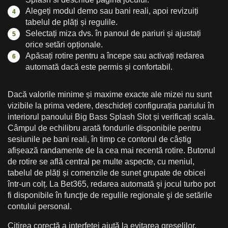
Alegeți modul demo sau bani reali, apoi revizuiți
tabelul de plăți și regulile.
Selectați miza dvs. în panoul de pariuri și ajustați
orice setări opționale.
Apăsați rotire pentru a începe sau activați redarea
automată dacă este permis și confortabil.
Dacă valorile minime și maxime exacte ale mizei nu sunt
vizibile la prima vedere, deschideți configurația pariului în
interiorul panoului Big Bass Splash Slot și verificați scala.
Câmpul de echilibru arată fondurile disponibile pentru
sesiunile pe bani reali, în timp ce contorul de câștig
afișează randamente de la cea mai recentă rotire. Butonul
de rotire se află central pe multe aspecte, cu meniul,
tabelul de plăți și comenzile de sunet grupate de obicei
într-un colț. La Bet365, redarea automată şi jocul turbo pot
fi disponibile în funcţie de regulile regionale şi de setările
contului personal.
Citirea corectă a interfeței ajută la evitarea greșelilor.