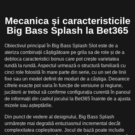
Combinații câștigătoare și plăți
Se joacă Big Bass Splash pe mobil
Mecanica și caracteristicile
FAQ
Big Bass Splash la Bet365
Obiectivul principal în Big Bass Splash Slot este de a
ateriza combinații câștigătoare pe grila sa de role și de a
debloca caracteristici bonus care pot crește varietatea
rundă la rundă. Aspectul urmează o structură familiară cu
cinci role folosită în mare parte din serie, cu un set de linii
fixe sau un model definit de moduri de a câștiga. Deoarece
cifrele exacte pot varia în funcție de versiune și regiune,
jucătorii ar trebui să confirme configurația curentă în panoul
de informații din cadrul jocului la Bet365 înainte de a ajusta
mizele sau așteptările.
Din punct de vedere al designului, Big Bass Splash
urmărește mai degrabă entuziasmul incremental decât
complexitatea copleșitoare. Jocul de bază poate include